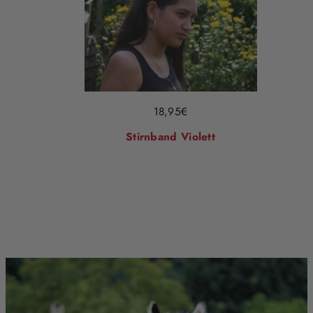
18,95
€
Stirnband Violett