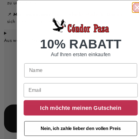
zu unterstützen.
📌
Mehr entdecken?
Unsere
Alpaka Mode für Damen
lässt
sich perfekt mit unseren Stirnbändern kombinieren!
10% RABATT
Aus welchen Materialien bestehen die Stirnbänder? 🧵
Auf Ihren ersten einkaufen
Email
Ich möchte meinen Gutschein
Nein, ich zahle lieber den vollen Preis