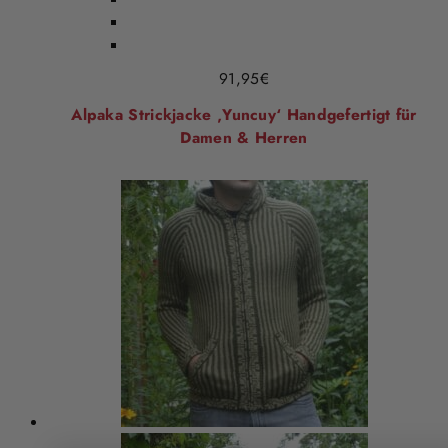
91,95
€
Alpaka Strickjacke ‚Yuncuy‘ Handgefertigt für
Damen & Herren