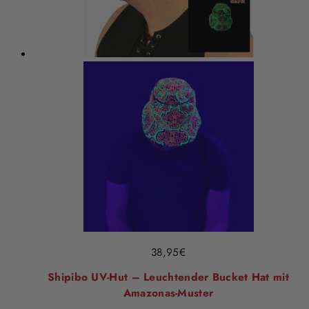
38,95
€
Shipibo UV-Hut – Leuchtender Bucket Hat mit
Amazonas-Muster