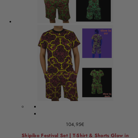
104,95
€
Shipibo Festival Set | T-Shirt & Shorts Glow in