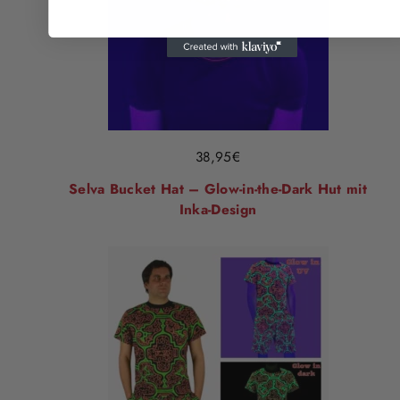
38,95
€
Selva Bucket Hat – Glow-in-the-Dark Hut mit
Inka-Design