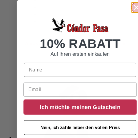
35,95
€
10% RABATT
Alpaka Schalmütze Unisex Handgefertigt in
Peru
Auf Ihren ersten einkaufen
Email
Ich möchte meinen Gutschein
Nein, ich zahle lieber den vollen Preis