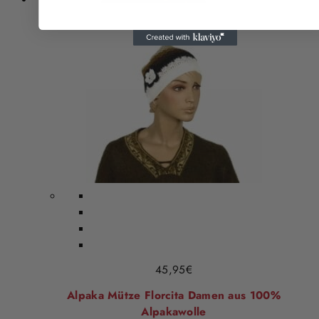
45,95
€
Alpaka Mütze Florcita Damen aus 100%
Alpakawolle