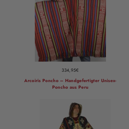
334,95
€
Arcoiris Poncho – Handgefertigter Unisex-
Poncho aus Peru