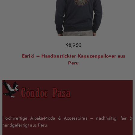
98,95
€
Eariki – Handbestickter Kapuzenpullover aus
Peru
Hochwertige Alpaka-Mode & Accessoires – nachhaltig, fair &
handgefertigt aus Peru.