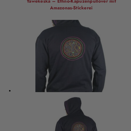
Yawekeska – Ethno-Kapuzenpullover mit
Amazonas-Stickerei