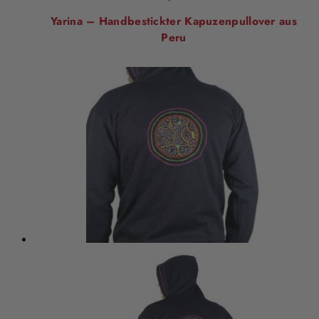
Yarina – Handbestickter Kapuzenpullover aus
Peru