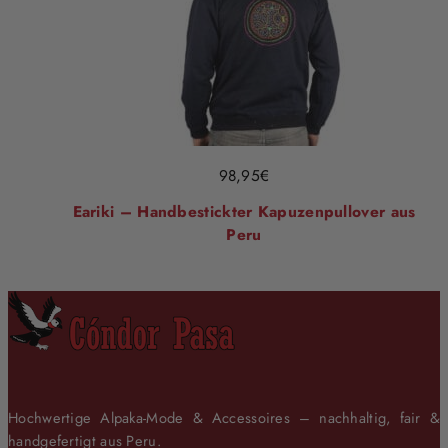
98,95
€
Eariki – Handbestickter Kapuzenpullover aus
Peru
Hochwertige Alpaka-Mode & Accessoires – nachhaltig, fair &
handgefertigt aus Peru.