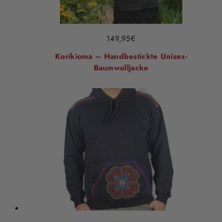
149,95
€
Korikioma – Handbestickte Unisex-
Baumwolljacke