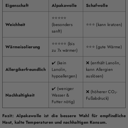
Eigenschaft
Alpakawolle
Schafwolle
⭐⭐⭐⭐⭐
Weichheit
(besonders
⭐⭐⭐ (kann kratzen)
sanft)
⭐⭐⭐⭐⭐ (bis
Wärmeisolierung
⭐⭐⭐ (gute Wärme)
zu 7x wärmer)
✔️ (kein
❌ (enthält Lanolin,
Allergikerfreundlich
Lanolin,
kann Allergien
hypoallergen)
auslösen)
✔️ (weniger
❌ (höherer CO₂-
Nachhaltigkeit
Wasser &
Fußabdruck)
Futter nötig)
Fazit:
Alpakawolle ist die bessere Wahl für empfindliche
Haut, kalte Temperaturen und nachhaltigen Konsum.