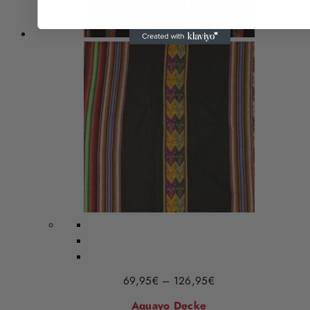
69,95
€
–
126,95
€
Aguayo Decke