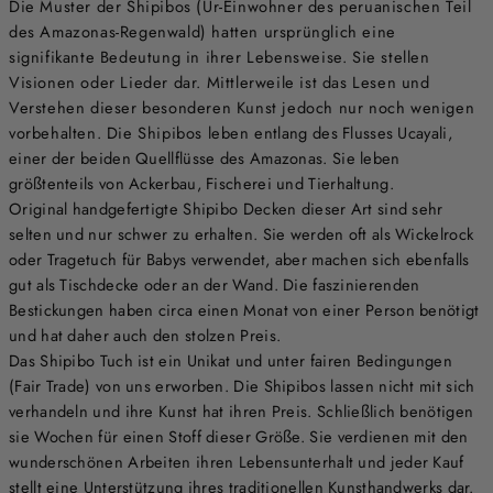
Die Muster der Shipibos (Ur-Einwohner des peruanischen Teil
des Amazonas-Regenwald) hatten ursprünglich eine
signifikante Bedeutung in ihrer Lebensweise. Sie stellen
Visionen oder Lieder dar. Mittlerweile ist das Lesen und
Verstehen dieser besonderen Kunst jedoch nur noch wenigen
vorbehalten. Die Shipibos leben entlang des Flusses Ucayali,
einer der beiden Quellflüsse des Amazonas. Sie leben
größtenteils von Ackerbau, Fischerei und Tierhaltung.
Original handgefertigte Shipibo Decken dieser Art sind sehr
selten und nur schwer zu erhalten. Sie werden oft als Wickelrock
oder Tragetuch für Babys verwendet, aber machen sich ebenfalls
gut als Tischdecke oder an der Wand. Die faszinierenden
Bestickungen haben circa einen Monat von einer Person benötigt
und hat daher auch den stolzen Preis.
Das Shipibo Tuch ist ein Unikat und unter fairen Bedingungen
(Fair Trade) von uns erworben. Die Shipibos lassen nicht mit sich
verhandeln und ihre Kunst hat ihren Preis. Schließlich benötigen
sie Wochen für einen Stoff dieser Größe. Sie verdienen mit den
wunderschönen Arbeiten ihren Lebensunterhalt und jeder Kauf
stellt eine Unterstützung ihres traditionellen Kunsthandwerks dar.