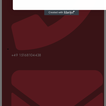
+49 15168104438